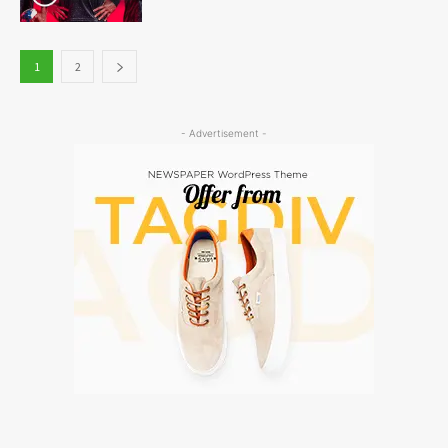
1
2
- Advertisement -