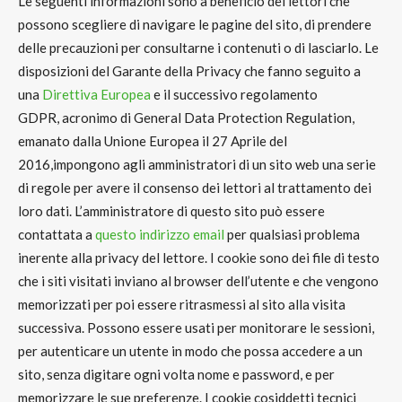
Le seguenti informazioni sono a beneficio dei lettori che
possono scegliere di navigare le pagine del sito, di prendere
delle precauzioni per consultarne i contenuti o di lasciarlo. Le
disposizioni del
Garante della Privacy
che fanno seguito a
una
Direttiva Europea
e il successivo regolamento
GDPR
,
acronimo di
General Data Protection Regulation
,
emanato dalla
Unione Europea
il
27 Aprile del
2016
,impongono agli amministratori di un sito web una
serie
di regole per avere il consenso dei lettori al trattamento dei
loro dati
. L’amministratore di questo sito può essere
contattata a
questo indirizzo email
per qualsiasi problema
inerente alla
privacy
del lettore. I
cookie
sono dei file di testo
che i siti visitati inviano al browser dell’utente e che vengono
memorizzati per poi essere ritrasmessi al sito alla visita
successiva. Possono essere usati per monitorare le sessioni,
per autenticare un utente in modo che possa accedere a un
sito, senza digitare ogni volta nome e password, e per
memorizzare le sue preferenze. I cookie cosiddetti tecnici