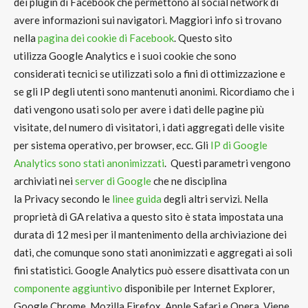
dei plugin di
Facebook
che permettono al social network di
avere informazioni sui navigatori. Maggiori info si trovano
nella
pagina dei cookie di Facebook
. Questo sito
utilizza
Google Analytics
e i suoi cookie che sono
considerati
tecnici se utilizzati solo a fini di ottimizzazione
e
se gli
IP degli utenti sono mantenuti anonimi
. Ricordiamo che i
dati vengono usati solo per avere i
dati delle pagine più
visitate, del numero di visitatori, i dati aggregati delle visite
per sistema operativo, per browser,
ecc. Gli
IP di Google
Analytics sono stati anonimizzati
.
Questi parametri vengono
archiviati nei
server di Google
che ne disciplina
la
Privacy
secondo le
linee guida
degli altri servizi. Nella
proprietà di
GA
relativa a questo sito è stata impostata una
durata di
12 mesi
per il mantenimento della archiviazione dei
dati, che comunque sono stati
anonimizzati e aggregati ai soli
fini statistici
.
Google Analytics
può essere
disattivata
con un
componente aggiuntivo
disponibile per
Internet Explorer,
Google Chrome, Mozilla Firefox, Apple Safari e Opera.
Viene