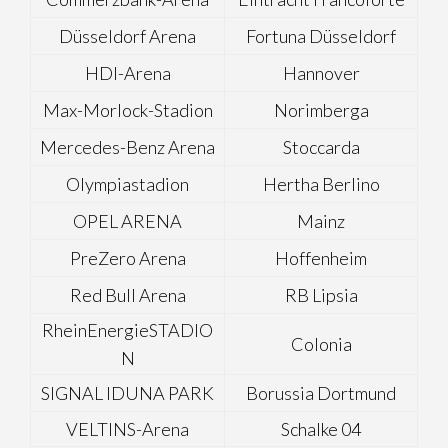
Düsseldorf Arena
Fortuna Düsseldorf
HDI-Arena
Hannover
Max-Morlock-Stadion
Norimberga
Mercedes-Benz Arena
Stoccarda
Olympiastadion
Hertha Berlino
OPEL ARENA
Mainz
PreZero Arena
Hoffenheim
Red Bull Arena
RB Lipsia
RheinEnergieSTADIO
Colonia
N
SIGNAL IDUNA PARK
Borussia Dortmund
VELTINS-Arena
Schalke 04