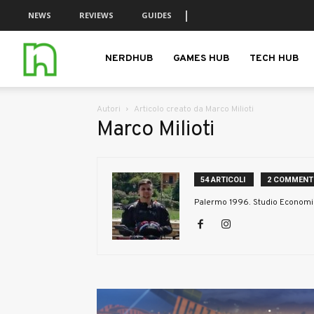
NEWS
REVIEWS
GUIDES
nerdhub.it
NERDHUB
GAMES HUB
TECH HUB
Autori
Articolo creato da Marco Milioti
Marco Milioti
54 ARTICOLI
2 COMMENT
Palermo 1996. Studio Economia 