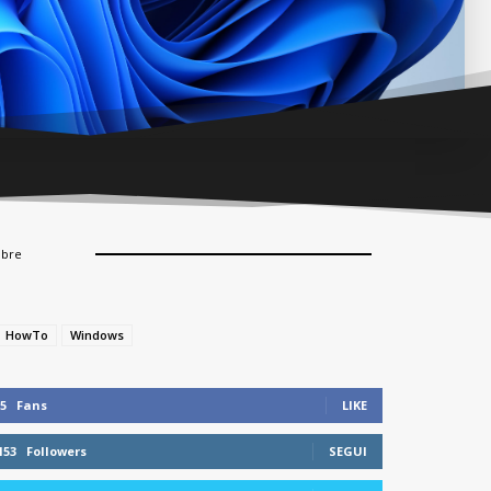
mbre
HowTo
Windows
5
Fans
LIKE
153
Followers
SEGUI