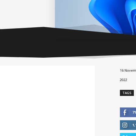
16 Nove
2022
TAGS
71
1,