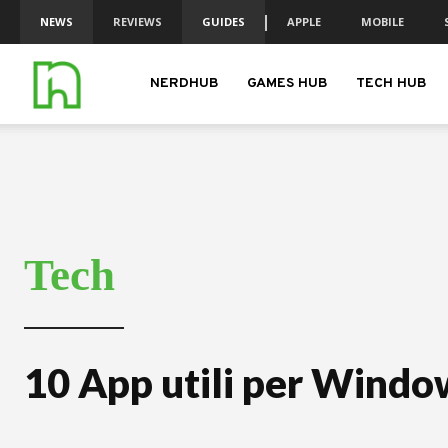
NEWS
REVIEWS
GUIDES
APPLE
MOBILE
nerdhub.it
NERDHUB
GAMES HUB
TECH HUB
Tech
10 App utili per Windo