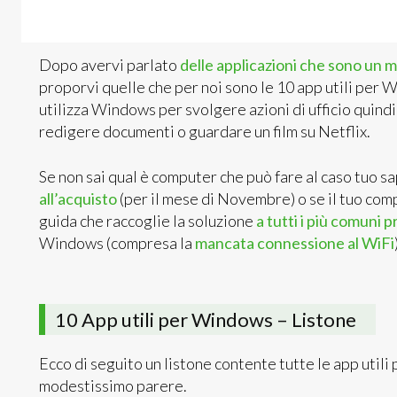
Dopo avervi parlato
delle applicazioni che sono un 
proporvi quelle che per noi sono le 10 app utili per W
utilizza Windows per svolgere azioni di ufficio quindi
redigere documenti o guardare un film su Netflix.
Se non sai qual è computer che può fare al caso tuo s
all’acquisto
(per il mese di Novembre) o se il tuo co
guida che raccoglie la soluzione
a tutti i più comuni 
Windows (compresa la
mancata connessione al WiFi
10 App utili per Windows – Listone
Ecco di seguito un listone contente tutte le app util
modestissimo parere.