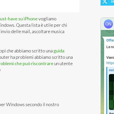
33
must-have su iPhone
vogliamo
indows. Questa lista è utile per chi
 invio delle mail, ascoltare musica
appi che abbiamo scritto una
guida
mputer ha problemi abbiamo scritto una
problemi che può riscontrare
un utente
)
i per Windows secondo il nostro