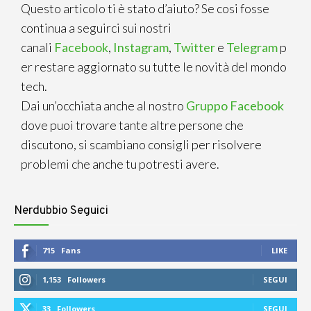
Questo articolo ti è stato d’aiuto? Se cosi fosse
continua a seguirci sui nostri
canali
Facebook
,
Instagram
,
Twitter
e
Telegram
p
er restare aggiornato su tutte le novità del mondo
tech.
Dai un’occhiata anche al nostro
Gruppo Facebook
dove puoi trovare tante altre persone che
discutono, si scambiano consigli per risolvere
problemi che anche tu potresti avere.
Nerdubbio Seguici
715
Fans
LIKE
1,153
Followers
SEGUI
33
Followers
SEGUI