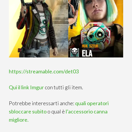
https://streamable.com/det03
Qui il link Imgur
con tutti gli item.
Potrebbe interessarti anche:
quali operatori
sbloccare subito
o qual è
l’accessorio canna
migliore.