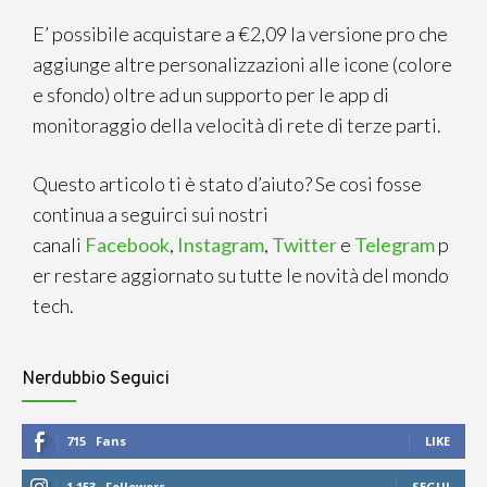
E’ possibile acquistare a €2,09 la versione pro che
aggiunge altre personalizzazioni alle icone (colore
e sfondo) oltre ad un supporto per le app di
monitoraggio
della velocità di rete di terze parti.
Questo articolo ti è stato d’aiuto? Se cosi fosse
continua a seguirci sui nostri
canali
Facebook
,
Instagram
,
Twitter
e
Telegram
p
er restare aggiornato su tutte le novità del mondo
tech.
Nerdubbio Seguici
715
Fans
LIKE
1,153
Followers
SEGUI