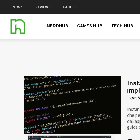
NEWS
REVIEWS
GUIDES
nerdhub.it
NERDHUB
GAMES HUB
TECH HUB
Inst
impl
3 Ottob
Instan
che pe
dall'a
guida 