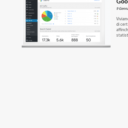
Goog
9 Genna
Viviam
di cer
affinc
statis