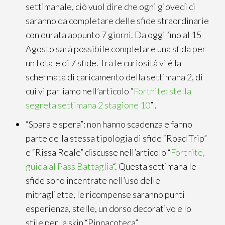
settimanale, ciò vuol dire che ogni giovedì ci
saranno da completare delle sfide straordinarie
con durata appunto 7 giorni. Da oggi fino al 15
Agosto sarà possibile completare una sfida per
un totale di 7 sfide. Tra le curiosità vi è la
schermata di caricamento della settimana 2, di
cui vi parliamo nell’articolo “
Fortnite: stella
segreta settimana 2 stagione 10
” .
“Spara e spera”: non hanno scadenza e fanno
parte della stessa tipologia di sfide “Road Trip”
e “Rissa Reale” discusse nell’articolo “
Fortnite,
guida al Pass Battaglia
“. Questa settimana le
sfide sono incentrate nell’uso delle
mitragliette, le ricompense saranno punti
esperienza, stelle, un dorso decorativo e lo
stile per la skin “Pinnacoteca”.