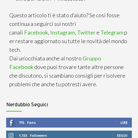
Questo articolo ti è stato d’aiuto? Se cosi fosse
continua a seguirci sui nostri
canali
Facebook
,
Instagram
,
Twitter
e
Telegram
p
er restare aggiornato su tutte le novità del mondo
tech.
Dai un’occhiata anche al nostro
Gruppo
Facebook
dove puoi trovare tante altre persone
che discutono, si scambiano consigli per risolvere
problemi che anche tu potresti avere.
Nerdubbio Seguici
715
Fans
LIKE
1,153
Followers
SEGUI