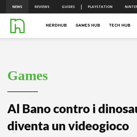
NEWS
REVIEWS
GUIDES
PLAYSTATION
NINTE
nerdhub.it
NERDHUB
GAMES HUB
TECH HUB
Games
Al Bano contro i dinosa
diventa un videogioco