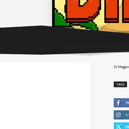
29 Maggio
TAGS
71
1,
33