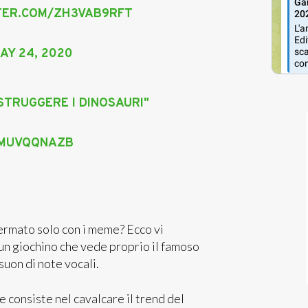
TTER.COM/ZH3VAB9RFT
AY 24, 2020
ISTRUGGERE I DINOSAURI"
VMUVQQNAZB
fermato solo con i meme? Ecco vi
 un giochino che vede proprio il famoso
suon di note vocali.
e consiste nel cavalcare il trend del