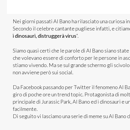
Nei giorni passati Al Bano ha rilasciato una curiosa 
Secondo il celebre cantante pugliese infatti, e citiamo
i dinosauri, distruggerà virus
“.
Siamo quasi certi che le parole di Al Bano siano sta
che volevano essere di conforto per le persone in asco
stiamo vivendo. Ma se sul grande schermo gli scivol
non avviene però sui social.
Da Facebook passando per Twitter il fenomeno Al Ban
giro di poche ore un trend topic. Protagonista di mol
principale di Jurassic Park, Al Bano ed i dinosauri e u
facilmente.
Di seguito vi lasciamo una serie di meme su Al Bano ch