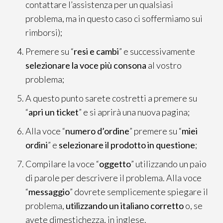
contattare l’assistenza per un qualsiasi
problema, ma in questo caso ci soffermiamo sui
rimborsi);
Premere su “
resi e cambi
” e successivamente
selezionare la voce più consona
al vostro
problema;
A questo punto sarete costretti a premere su
“
apri un ticket
” e si aprirà una nuova pagina;
Alla voce “
numero d’ordine
” premere su “
miei
ordini
” e
selezionare il prodotto in questione
;
Compilare la voce “
o
ggetto
” utilizzando un paio
di parole per descrivere il problema. Alla voce
“
m
essaggio
” dovrete semplicemente spiegare il
problema,
utilizzando un italiano corretto
o, se
avete dimestichezza, in inglese.