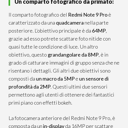
Un comparto fotografico da primato:
Il comparto fotografico del
Redmi Note 9 Pro
è
caratterizzato da una
quadcamera
nella parte
posteriore. L’obiettivo principale è da
64MP
,
grazie ad esso potrete scattare foto nitide con
quasi tutte le condizione di luce. Un altro
obiettivo, questo
grandangolare da 8MP
, è in
grado di catturare immagini di gruppo senza che ne
risentano i dettagli. Gli altri due obiettivi sono
composti da
un macro da 5MP
e
un sensore di
profondità da 2MP
. Questi ultimi due sensori
permettono agli utenti di ottenere dei fantastici
primi piano con effetti bokeh.
La fotocamera anteriore del Redmi Note 9 Pro, è
composta da un
in-display
da 16MP per scattare