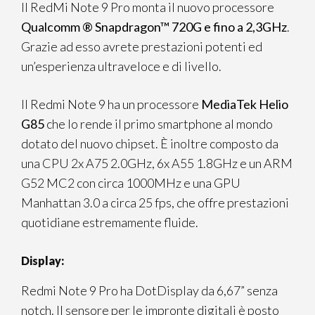
Il RedMi Note 9 Pro monta il nuovo processore
Qualcomm ® Snapdragon™ 720G e fino a 2,3GHz
.
Grazie ad esso avrete prestazioni potenti ed
un’esperienza ultraveloce e di livello.
Il Redmi Note 9 ha un processore
MediaTek Helio
G85
che lo rende il primo smartphone al mondo
dotato del nuovo chipset. È inoltre composto da
una CPU 2x A75 2.0GHz, 6x A55 1.8GHz e un ARM
G52 MC2 con circa 1000MHz e una GPU
Manhattan 3.0 a circa 25 fps, che offre prestazioni
quotidiane estremamente fluide.
Display:
Redmi Note 9 Pro ha DotDisplay da 6,67” senza
notch. Il sensore per le impronte digitali è posto