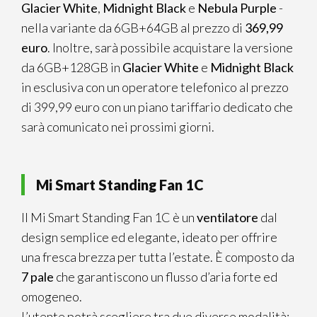
Glacier White
,
Midnight
Black
e
Nebula
Purple
-
nella variante da 6GB+64GB al prezzo di
369,99
euro
. Inoltre, sarà possibile acquistare la versione
da 6GB+128GB in
Glacier White
e
Midnight Black
in esclusiva con un operatore telefonico al prezzo
di 399,99 euro con un piano tariffario dedicato che
sarà comunicato nei prossimi giorni.
Mi Smart Standing Fan 1C
Il Mi Smart Standing Fan 1C è un
ventilatore
dal
design semplice ed elegante, ideato per offrire
una fresca brezza per tutta l’estate. È composto da
7 pale
che garantiscono un flusso d’aria forte ed
omogeneo.
L’utente potrà scegliere tra due diverse modalità: