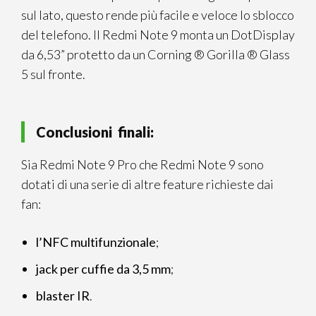
sul lato, questo rende più facile e veloce lo sblocco
del telefono. Il Redmi Note 9 monta un DotDisplay
da 6,53” protetto da un Corning ® Gorilla ® Glass
5 sul fronte.
Conclusioni finali:
Sia Redmi Note 9 Pro che Redmi Note 9 sono
dotati di una serie di altre feature richieste dai
fan:
l’NFC multifunzionale
;
jack per cuffie da 3,5 mm
;
blaster IR
.