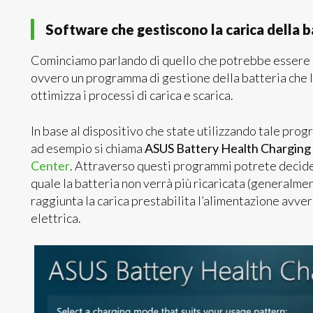
Software che gestiscono la carica della b
Cominciamo parlando di quello che potrebbe essere l
ovvero un programma di gestione della batteria che l
ottimizza i processi di carica e scarica.
In base al dispositivo che state utilizzando tale pro
ad esempio si chiama
ASUS Battery Health Charging
Center
. Attraverso questi programmi potrete decid
quale la batteria non verrà più ricaricata (general
raggiunta la carica prestabilita l’alimentazione avve
elettrica.