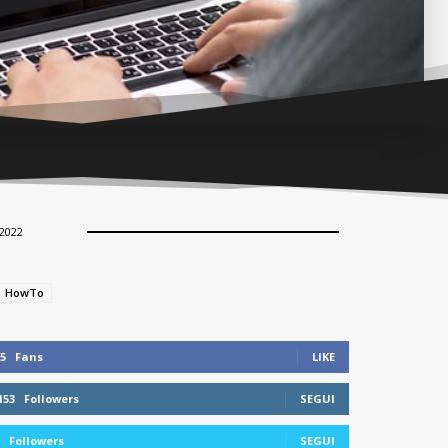
2022
HowTo
5
Fans
LIKE
153
Followers
SEGUI
Followers
SEGUI