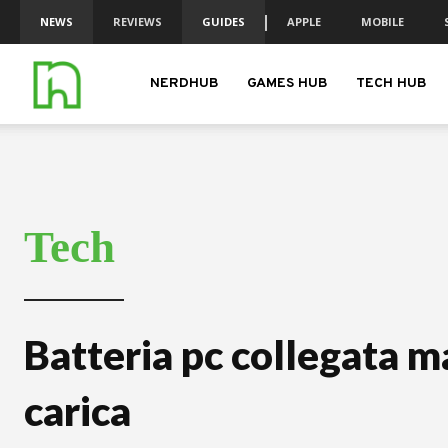
NEWS
REVIEWS
GUIDES
APPLE
MOBILE
nerdhub.it
NERDHUB
GAMES HUB
TECH HUB
Tech
Batteria pc collegata m
carica