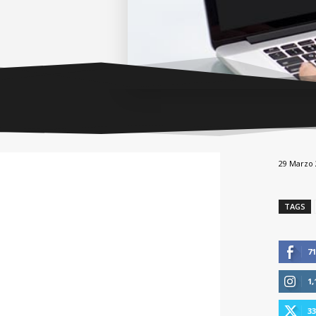
29 Marzo 
TAGS
71
1,
33