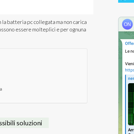
n la batteria pc collegata ma non carica
possono essere molteplici e per ognuna
i
ia
sibili soluzioni