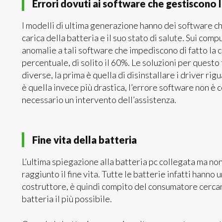
Errori dovuti ai software che gestiscono l
I modelli di ultima generazione hanno dei software 
carica della batteria e il suo stato di salute. Sui com
anomalie a tali software che impediscono di fatto la c
percentuale, di solito il 60%. Le soluzioni per quest
diverse, la prima è quella di disinstallare i driver rig
è quella invece più drastica, l’errore software non 
necessario un intervento dell’assistenza.
Fine vita della batteria
L’ultima spiegazione alla batteria pc collegata ma non
raggiunto il fine vita. Tutte le batterie infatti hanno un
costruttore, è quindi compito del consumatore cercar
batteria il più possibile.