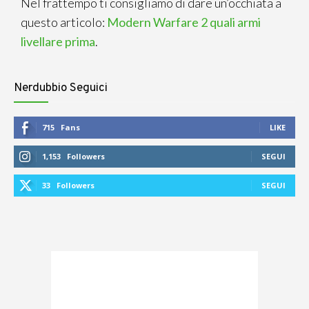
Nel frattempo ti consigliamo di dare un’occhiata a
questo articolo:
Modern Warfare 2 quali armi
livellare prima
.
Nerdubbio Seguici
715
Fans
LIKE
1,153
Followers
SEGUI
33
Followers
SEGUI