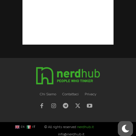
Chi Siamo
Contattaci
Privacy
© All rights reserved
nerdhub.it
EN
IT
info@nerdhub.it