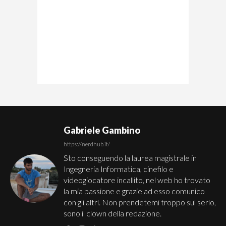
Gabriele Gambino
https://nerdhub.it/
Sto conseguendo la laurea magistrale in
Ingegneria Informatica, cinefilo e
videogiocatore incallito, nel web ho trovato
la mia passione e grazie ad esso comunico
con gli altri. Non prendetemi troppo sul serio,
sono il clown della redazione.