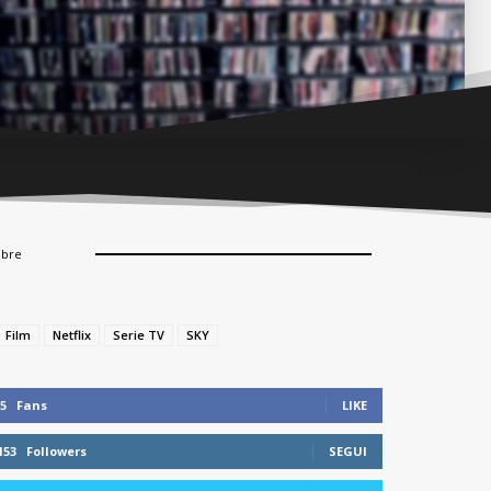
mbre
Film
Netflix
Serie TV
SKY
5
Fans
LIKE
153
Followers
SEGUI