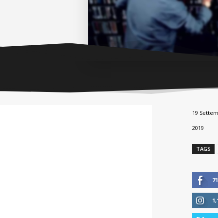
19 Sette
2019
TAGS
71
1,