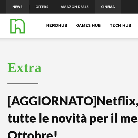
NEWS
OFFERS
AMAZON DEALS
CINEMA
nerdhub.it
NERDHUB
GAMES HUB
TECH HUB
Extra
[AGGIORNATO]Netflix,
tutte le novità per il me
Ottobre!