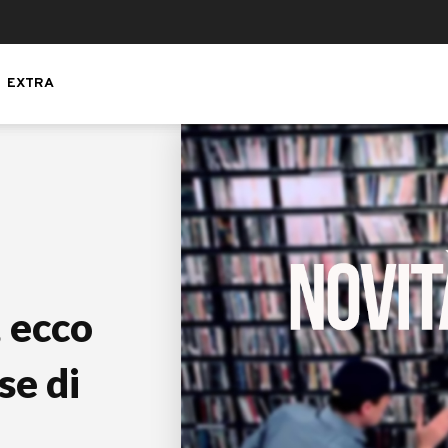
EXTRA
 ecco
se di