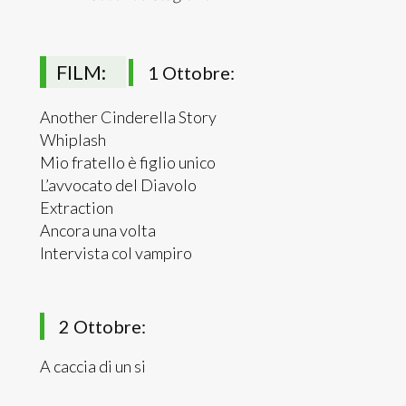
FILM:
1 Ottobre:
Another Cinderella Story
Whiplash
Mio fratello è figlio unico
L’avvocato del Diavolo
Extraction
Ancora una volta
Intervista col vampiro
2 Ottobre:
A caccia di un si