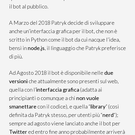
il bot al pubblico.
A Marzo del 2018 Patryk decide di sviluppare
anche un’interfaccia grafica per il bot, che non è
scritto in Python come il bot da cui nacque l’idea,
bensì in
node.js
, il linguaggio che Patryk preferisce
di più.
Ad Agosto 2018 il bot è disponibile nelle
due
versioni
che attualmente sono presenti sul web,
quella con l’
interfaccia grafica
(adatta ai
principianti o comunque a chi
non vuole
smanettare
con il codice), e quella “
library
” (così
definita da Patryk stesso, per utenti più “
nerd
“);
sempre ad agosto viene lanciato anche il bot per
Twitter
ed entro fine anno probabilmente arriverà