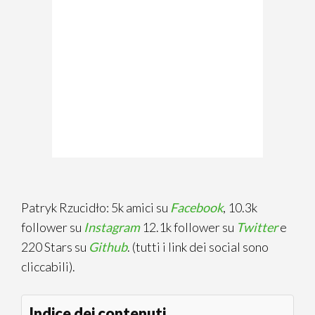
Patryk Rzucidło: 5k amici su
Facebook
, 10.3k
follower su
Instagram
12.1k follower su
Twitter
e
220 Stars su
Github
. (tutti i link dei social sono
cliccabili).
Indice dei contenuti