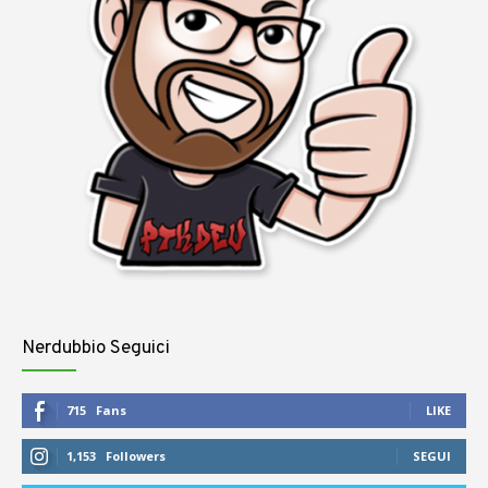
Nerdubbio Seguici
715
Fans
LIKE
1,153
Followers
SEGUI