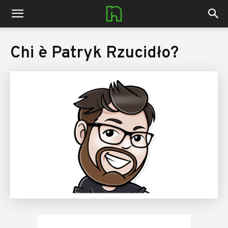
nerdhub.it
Chi è Patryk Rzucidło?