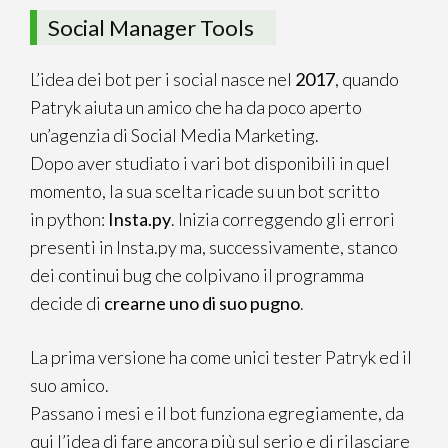
Social Manager Tools
L’idea dei bot per i social nasce nel
2017
, quando
Patryk aiuta un amico che ha da poco aperto
un’agenzia di Social Media Marketing.
Dopo aver studiato i vari bot disponibili in quel
momento, la sua scelta ricade su un bot scritto
in python:
Insta.py
. Inizia correggendo gli errori
presenti in Insta.py ma, successivamente, stanco
dei continui bug che colpivano il programma
decide di
crearne uno di suo pugno
.
La prima versione ha come unici tester Patryk ed il
suo amico.
Passano i mesi e il bot funziona egregiamente, da
qui l’idea di fare ancora più sul serio e di rilasciare