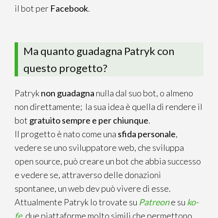
il bot per
Facebook
.
Ma quanto guadagna Patryk con
questo progetto?
Patryk
non guadagna
nulla dal suo bot, o almeno
non direttamente; la sua idea è quella di rendere il
bot
gratuito sempre e per chiunque
.
Il progetto è nato come una
sfida personale
,
vedere se uno sviluppatore web, che sviluppa
open source, può creare un bot che abbia successo
e vedere se, attraverso delle donazioni
spontanee, un web dev può vivere di esse.
Attualmente Patryk lo trovate su
Patreon
e su
ko-
fe
, due piattaforme molto simili che permettono