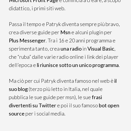
Microsoft Front Page
e comincia a creare, a scopo
didattico, i primi siti web.
Passa il tempo e Patryk diventa sempre più bravo,
crea diverse guide per
Msn
e alcuni plugin per
Plus Messenger
. Tra i 16 e 20 anni programma e
sperimenta tanto, crea
una radio
in
Visual Basic
,
che “ruba” dalle varie radio online i link dei player
dell’epoca e
li riunisce sotto un unico programma
.
Ma ciò per cui Patryk diventa famoso nel web è
il
suo blog
(terzo più letto in Italia, nel quale
pubblica le sue guide per msn), le sue
frasi
divertenti su Twitter
e poi il suo famoso
bot open
source
per i social media.